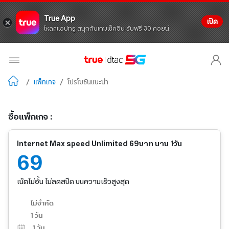
True App
เปิด
โหลดแอปทรู สนุกกับเกมเช็คอิน รับฟรี 30 คอยน์
/
แพ็กเกจ
/
โปรโมชันแนะนำ
ซื้อแพ็กเกจ :
Internet Max speed Unlimited 69บาท นาน 1วัน
69
เน็ตไม่อั้น ไม่ลดสปีด บนความเร็วสูงสุด
ไม่จำกัด
1 วัน
1
วัน