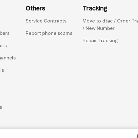
Others
Tracking
Service Contracts
Move to dtac / Order Tr
/ New Number
bers
Report phone scams
Repair Tracking
ers
hannels
ls
e