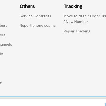
Others
Tracking
Service Contracts
Move to dtac / Order Tr
/ New Number
bers
Report phone scams
Repair Tracking
ers
hannels
ls
e