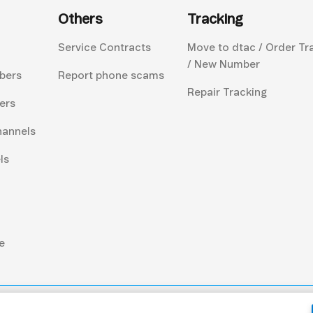
Others
Tracking
Service Contracts
Move to dtac / Order Tr
/ New Number
bers
Report phone scams
Repair Tracking
ers
hannels
ls
e