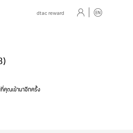
dtac reward
B)
่คุณเข้ามาอีกครั้ง