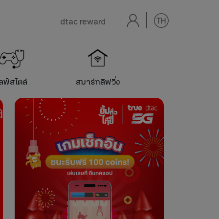
dtac reward
ลฟ์สไตล์
สมาร์ท
ลิฟวิ่ง