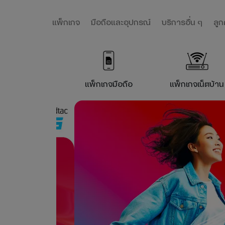
แพ็กเกจ
มือถือและอุปกรณ์
บริการอื่น ๆ
ลูก
แพ็กเกจ
มือถือ
แพ็กเกจ
เน็ตบ้าน