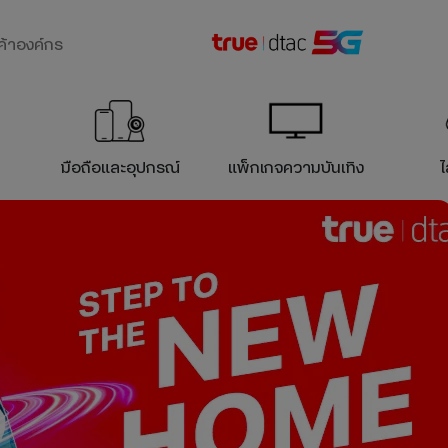
ค้าองค์กร
มือถือ
และอุปกรณ์
แพ็กเกจ
ความบันเทิง
ไ