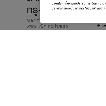
บริษัทใช้คุกกี้เพื่อเพิ่มประสบการณ์และควา
ทรู-ดีแทค
ประสิทธิภาพยิ่งขึ้น การกด “ยอมรับ” ถือว่าค
อัปเดตโปรโมชันล่าสุด
iPho
พร้อมแพ็กเกจน่าสนใจ
โปรดี ๆ 
ดูเพิ่มเติม
เกี่ยวกับเรา
บริการแนะ
เกี่ยวกับเรา
ติดต่อเรา
คณะกรรมการบริษัท
ศูนย์รับเรื่องร้อ