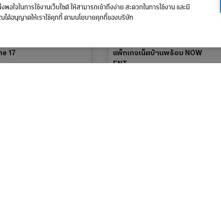
มพึงพอใจในการใช้งานเว็บไซต์ ให้สามารถเข้าถึงง่าย สะดวกในการใช้งาน และมี
ุณได้อนุญาตให้เราใช้คุกกี้ ตามนโยบายคุกกี้ของบริษัท
ne 17
แพ็กเกจเน็ตบ้านพร้อม NOW
ENT
มีที่เดียว การันตีราคาดีสุด
จัดเต็มความบันเทิงหลากหลายที่สุด
นำ
อื่น ๆ
เช็คสถานะ
สัญญาการใช้บริการ
ย้ายค่าย/ซื้อเครื่อง/เปิดเบ
งเรียน
ร้องเรียนการบริการ
เช็คสถานะเครื่องซ่อม