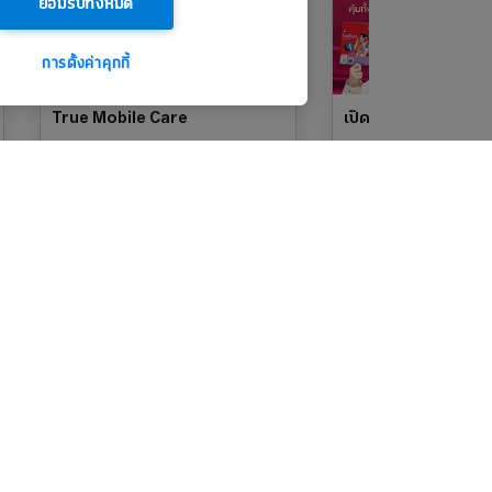
ยอมรับทั้งหมด
การตั้งค่าคุกกี้
True Mobile Care
เปิดซิมใหม่ทรูดีแทคเต
แพ็กเกจ Standard
แจกคูปองช้อปฟรี สูงสุด 90
True App
ดาวน์โหลด True App
อร์ใหม่