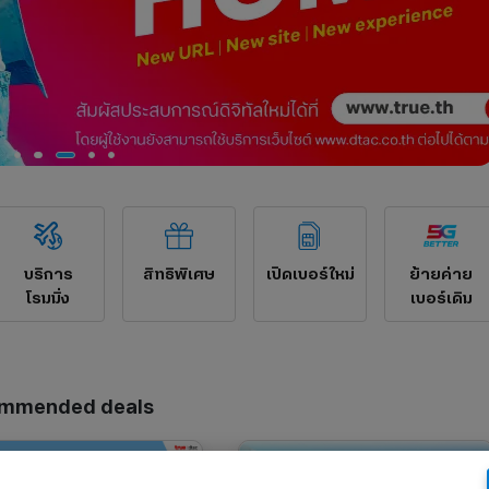
บริการ
สิทธิพิเศษ
เปิดเบอร์ใหม่
ย้ายค่าย
โรมมิ่ง
เบอร์เดิม
mmended deals